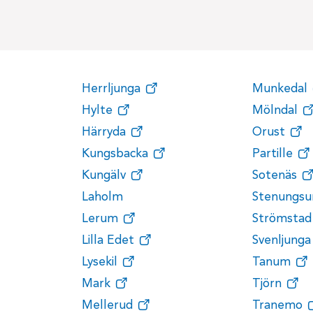
Herrljunga
Munkedal
Hylte
Mölndal
Härryda
Orust
Kungsbacka
Partille
Kungälv
Sotenäs
Laholm
Stenungsu
Lerum
Strömstad
Lilla Edet
Svenljunga
Lysekil
Tanum
Mark
Tjörn
Mellerud
Tranemo