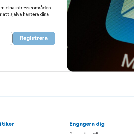
om dina intresseområden.
 att själva hantera dina
Registrera
itiker
Engagera dig