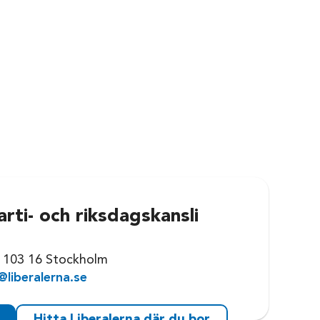
arti- och riksdagskansli
0
 103 16 Stockholm
@liberalerna.se
Hitta Liberalerna där du bor