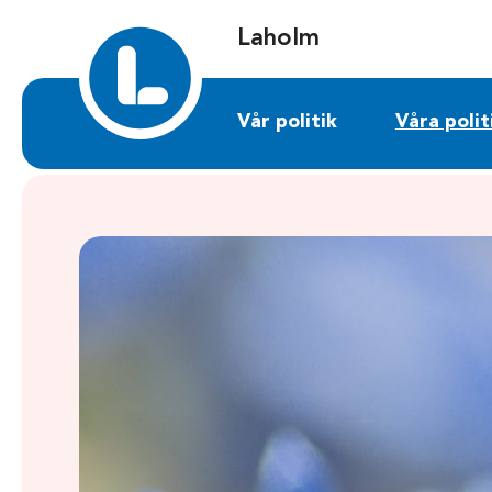
Sök på laholm.liberalerna.se
Laholm
Vår politik
Våra polit