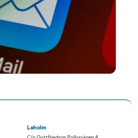
Laholm
C/o Gottfriedson Polluxvägen 4