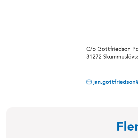
C/o Gottfriedson Po
31272 Skummeslövs
jan.gottfriedson
Fle